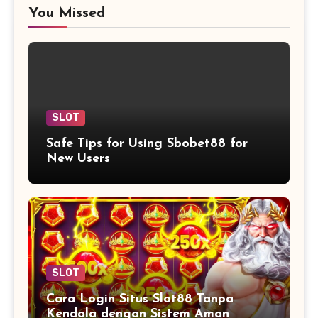
You Missed
SLOT
Safe Tips for Using Sbobet88 for
New Users
SLOT
Cara Login Situs Slot88 Tanpa
Kendala dengan Sistem Aman