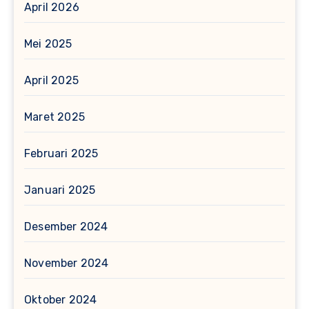
April 2026
Mei 2025
April 2025
Maret 2025
Februari 2025
Januari 2025
Desember 2024
November 2024
Oktober 2024