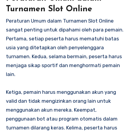
Turnamen Slot Online
Peraturan Umum dalam Turnamen Slot Online
sangat penting untuk dipahami oleh para pemain.
Pertama, setiap peserta harus mematuhi batas
usia yang ditetapkan oleh penyelenggara
turnamen. Kedua, selama bermain, peserta harus
menjaga sikap sportif dan menghormati pemain
lain.
Ketiga, pemain harus menggunakan akun yang
valid dan tidak mengizinkan orang lain untuk
menggunakan akun mereka. Keempat,
penggunaan bot atau program otomatis dalam
turnamen dilarang keras. Kelima, peserta harus