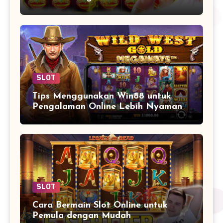
SLOT
Tips Menggunakan Win88 untuk
Pengalaman Online Lebih Nyaman
SLOT
Cara Bermain Slot Online untuk
Pemula dengan Mudah