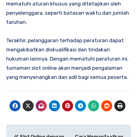
mematuhi aturan khusus yang ditetapkan oleh
penyelenggara, seperti batasan waktu dan jumlah
taruhan.
Terakhir, pelanggaran terhadap peraturan dapat
mengakibatkan diskualifikasi dan tindakan
hukuman lainnya. Dengan mematuhi peraturan ini,
turnamen slot online akan menjadi pengalaman
yang menyenangkan dan adil bagi semua peserta.
Navigasi
Slot Online dengan
Cara Memanfaatkan