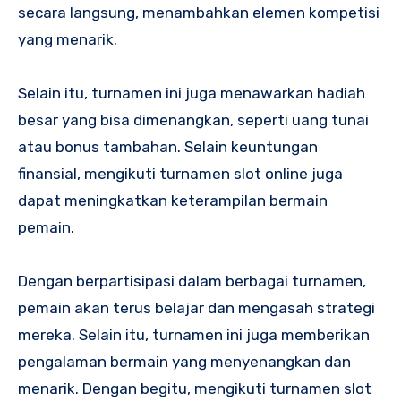
secara langsung, menambahkan elemen kompetisi
yang menarik.
Selain itu, turnamen ini juga menawarkan hadiah
besar yang bisa dimenangkan, seperti uang tunai
atau bonus tambahan. Selain keuntungan
finansial, mengikuti turnamen slot online juga
dapat meningkatkan keterampilan bermain
pemain.
Dengan berpartisipasi dalam berbagai turnamen,
pemain akan terus belajar dan mengasah strategi
mereka. Selain itu, turnamen ini juga memberikan
pengalaman bermain yang menyenangkan dan
menarik. Dengan begitu, mengikuti turnamen slot