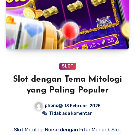
SLOT
Slot dengan Tema Mitologi
yang Paling Populer
phbnc
13 Februari 2025
Tidak ada komentar
Slot Mitologi Norse dengan Fitur Menarik Slot