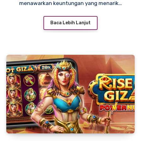
menawarkan keuntungan yang menarik…
Baca Lebih Lanjut