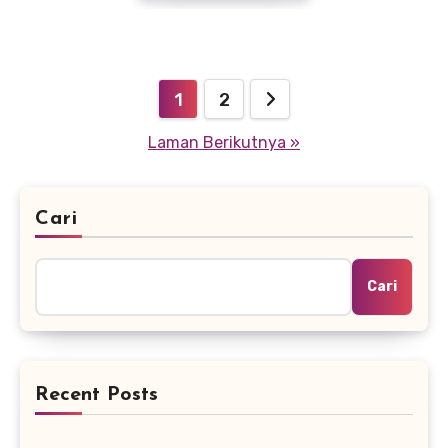
Paginasi
1
2
pos
Laman Berikutnya »
Cari
Cari
Recent Posts