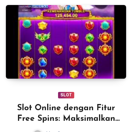
SLOT
Slot Online dengan Fitur
Free Spins: Maksimalkan
Peluang Menang