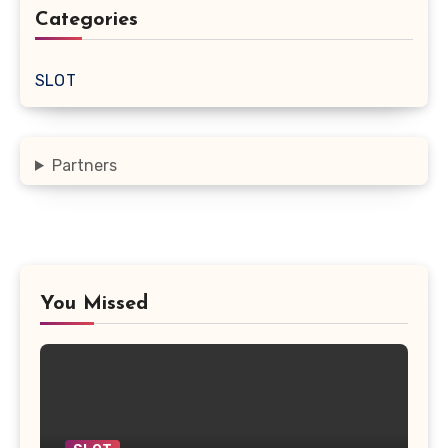
Categories
SLOT
Partners
You Missed