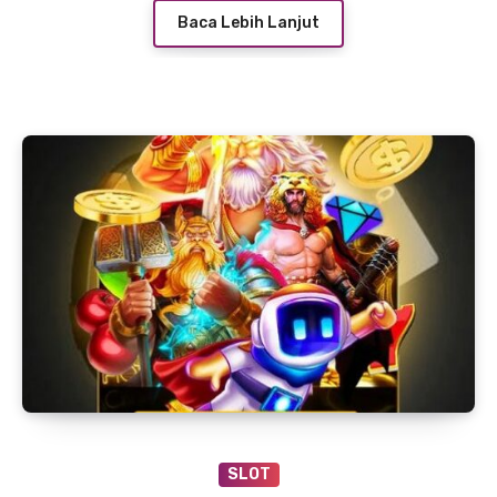
Baca Lebih Lanjut
SLOT