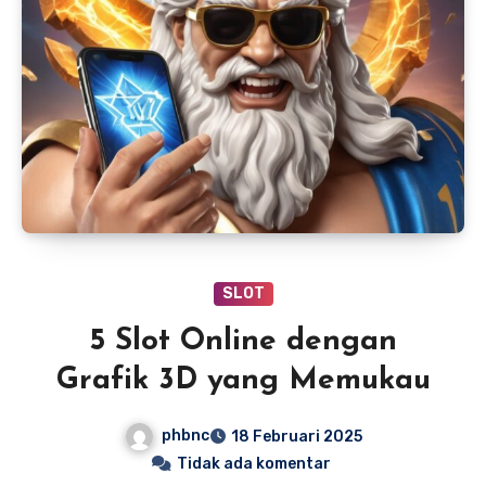
SLOT
5 Slot Online dengan
Grafik 3D yang Memukau
phbnc
18 Februari 2025
Tidak ada komentar