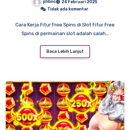
phbnc
24 Februari 2025
Tidak ada komentar
Cara Kerja Fitur Free Spins di Slot Fitur Free
Spins di permainan slot adalah salah…
Baca Lebih Lanjut