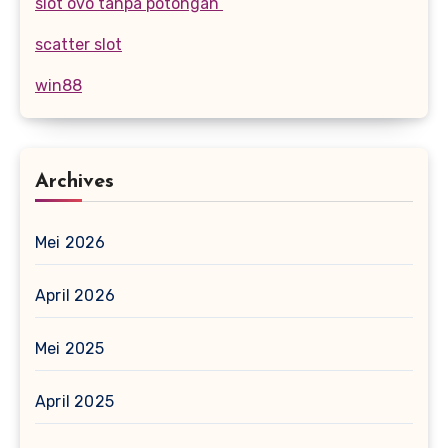
slot ovo tanpa potongan
scatter slot
win88
Archives
Mei 2026
April 2026
Mei 2025
April 2025