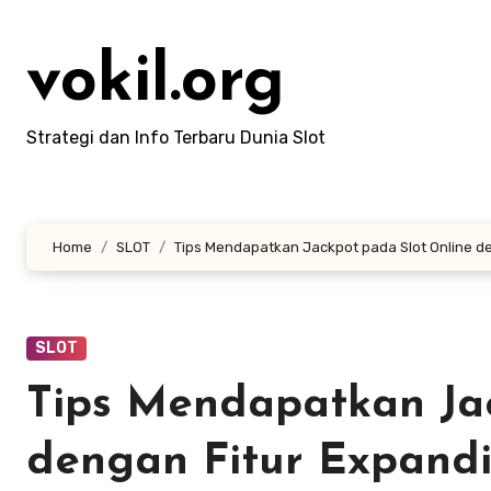
Lewati
ke
vokil.org
konten
Strategi dan Info Terbaru Dunia Slot
Home
SLOT
Tips Mendapatkan Jackpot pada Slot Online de
SLOT
Tips Mendapatkan Jac
dengan Fitur Expand