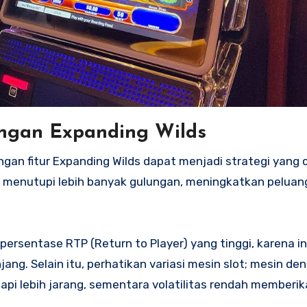
engan Expanding Wilds
ngan fitur Expanding Wilds dapat menjadi strategi yang c
n menutupi lebih banyak gulungan, meningkatkan pelua
ersentase RTP (Return to Player) yang tinggi, karena in
g. Selain itu, perhatikan variasi mesin slot; mesin de
pi lebih jarang, sementara volatilitas rendah memberi