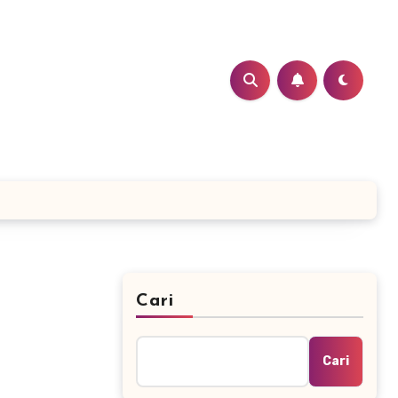
Cari
Cari