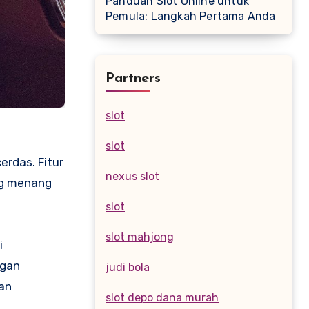
Panduan Slot Online untuk
Pemula: Langkah Pertama Anda
Partners
slot
slot
erdas. Fitur
nexus slot
ng menang
slot
slot mahjong
i
ngan
judi bola
kan
slot depo dana murah