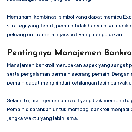
Memahami kombinasi simbol yang dapat memicu Expa
strategi yang tepat, pemain tidak hanya bisa menik
peluang untuk meraih jackpot yang menggiurkan.
Pentingnya Manajemen Bankrol
Manajemen bankroll merupakan aspek yang sangat penting dalam bermain slot, karena dapat menentukan keberhasilan
serta pengalaman bermain seorang pemain. Dengan
pemain dapat menghindari kehilangan lebih banyak 
Selain itu, manajemen bankroll yang baik membantu 
Pemain disarankan untuk membagi bankroll menjadi 
jangka waktu yang lebih lama.