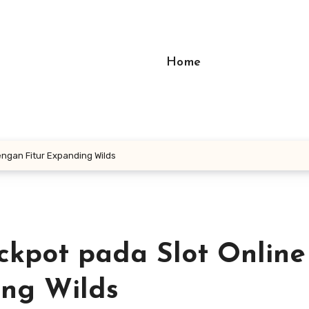
Home
ngan Fitur Expanding Wilds
kpot pada Slot Online
ing Wilds