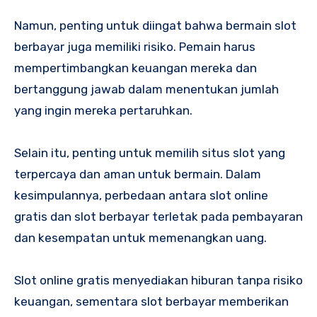
Namun, penting untuk diingat bahwa bermain slot
berbayar juga memiliki risiko. Pemain harus
mempertimbangkan keuangan mereka dan
bertanggung jawab dalam menentukan jumlah
yang ingin mereka pertaruhkan.
Selain itu, penting untuk memilih situs slot yang
terpercaya dan aman untuk bermain. Dalam
kesimpulannya, perbedaan antara slot online
gratis dan slot berbayar terletak pada pembayaran
dan kesempatan untuk memenangkan uang.
Slot online gratis menyediakan hiburan tanpa risiko
keuangan, sementara slot berbayar memberikan