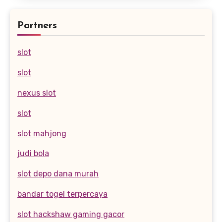
Partners
slot
slot
nexus slot
slot
slot mahjong
judi bola
slot depo dana murah
bandar togel terpercaya
slot hackshaw gaming gacor