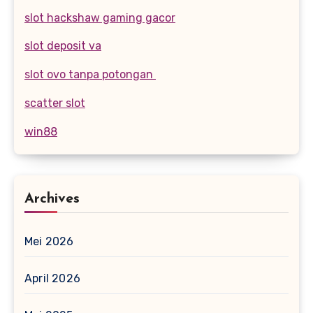
slot hackshaw gaming gacor
slot deposit va
slot ovo tanpa potongan
scatter slot
win88
Archives
Mei 2026
April 2026