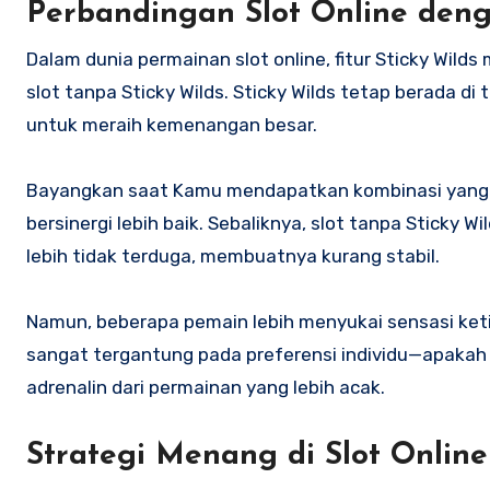
Perbandingan Slot Online deng
Dalam dunia permainan slot online, fitur Sticky Wilds menawarkan pengalaman yang lebih menarik dibandingkan dengan
slot tanpa Sticky Wilds. Sticky Wilds tetap berada
untuk meraih kemenangan besar.
Bayangkan saat Kamu mendapatkan kombinasi yang 
bersinergi lebih baik. Sebaliknya, slot tanpa Sticky Wil
lebih tidak terduga, membuatnya kurang stabil.
Namun, beberapa pemain lebih menyukai sensasi ketida
sangat tergantung pada preferensi individu—apakah
adrenalin dari permainan yang lebih acak.
Strategi Menang di Slot Online