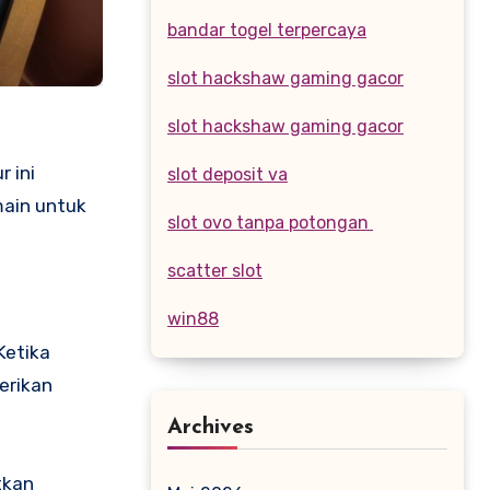
bandar togel terpercaya
slot hackshaw gaming gacor
slot hackshaw gaming gacor
 ini
slot deposit va
main untuk
slot ovo tanpa potongan
scatter slot
win88
erikan
Archives
tkan