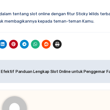
am tentang slot online dengan fitur Sticky Wilds terba
 untuk membagikannya kepada teman-teman Kamu.
Efektif
Panduan Lengkap Slot Online untuk Penggemar F