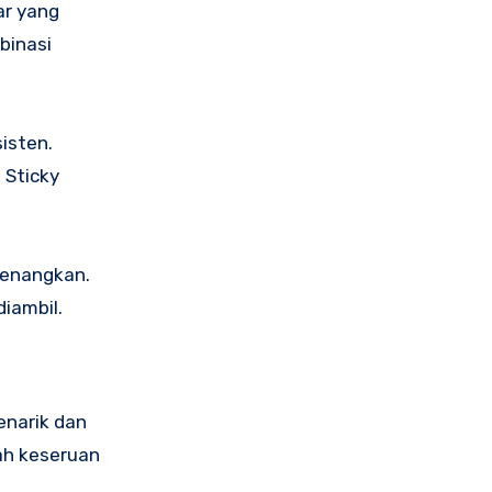
binasi
isten.
 Sticky
yenangkan.
iambil.
enarik dan
ah keseruan