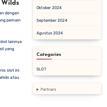
 Wilds
Oktober 2024
uang pemain
September 2024
Agustus 2024
bol lainnya
sil yang
Categories
SLOT
is slot ini
Wilds atau
Partners