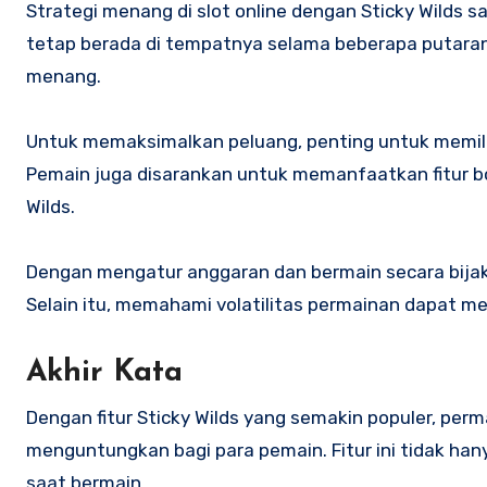
Strategi menang di slot online dengan Sticky Wilds sangat menarik untuk dicoba. Sticky Wilds adalah simbol liar yang
tetap berada di tempatnya selama beberapa putar
menang.
Untuk memaksimalkan peluang, penting untuk memili
Pemain juga disarankan untuk memanfaatkan fitur bon
Wilds.
Dengan mengatur anggaran dan bermain secara bija
Selain itu, memahami volatilitas permainan dapat m
Akhir Kata
Dengan fitur Sticky Wilds yang semakin populer, pe
menguntungkan bagi para pemain. Fitur ini tidak h
saat bermain.