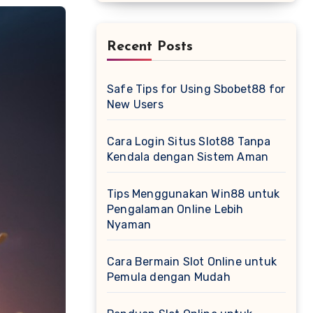
Recent Posts
Safe Tips for Using Sbobet88 for
New Users
Cara Login Situs Slot88 Tanpa
Kendala dengan Sistem Aman
Tips Menggunakan Win88 untuk
Pengalaman Online Lebih
Nyaman
Cara Bermain Slot Online untuk
Pemula dengan Mudah