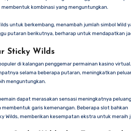
isa membentuk kombinasi yang menguntungkan.
lds untuk berkembang, menambah jumlah simbol Wild ya
u putaran berikutnya, berharap untuk mendapatkan ja
r Sticky Wilds
empatnya selama beberapa putaran, meningkatkan pelu
bih menguntungkan.
, pemain dapat merasakan sensasi meningkatnya peluan
dan membentuk garis kemenangan. Beberapa slot bahkan
cky Wilds, memberikan kesempatan ekstra untuk meraih 