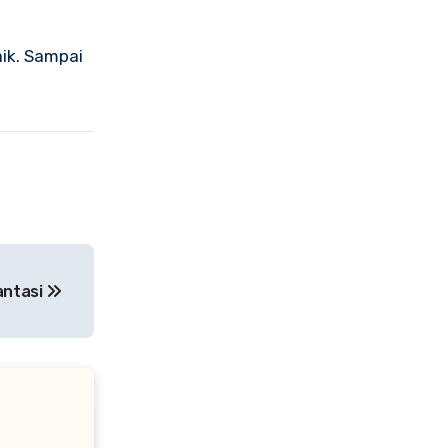
ik. Sampai
antasi