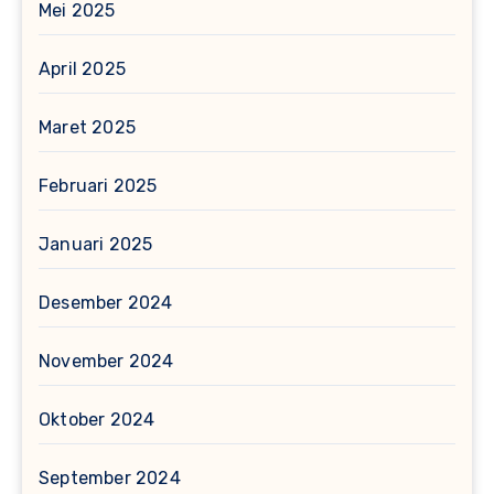
Mei 2025
April 2025
Maret 2025
Februari 2025
Januari 2025
Desember 2024
November 2024
Oktober 2024
September 2024