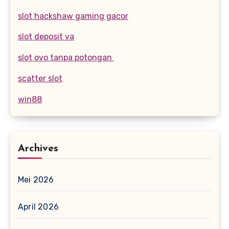
slot hackshaw gaming gacor
slot deposit va
slot ovo tanpa potongan
scatter slot
win88
Archives
Mei 2026
April 2026