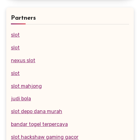
Partners
slot
slot
nexus slot
slot
slot mahjong
judi bola
slot depo dana murah
bandar togel terpercaya
slot hackshaw gaming gacor