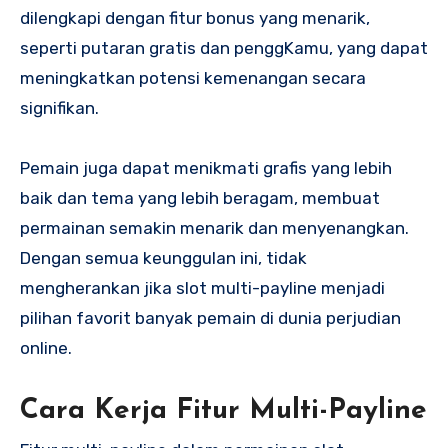
dilengkapi dengan fitur bonus yang menarik,
seperti putaran gratis dan penggKamu, yang dapat
meningkatkan potensi kemenangan secara
signifikan.
Pemain juga dapat menikmati grafis yang lebih
baik dan tema yang lebih beragam, membuat
permainan semakin menarik dan menyenangkan.
Dengan semua keunggulan ini, tidak
mengherankan jika slot multi-payline menjadi
pilihan favorit banyak pemain di dunia perjudian
online.
Cara Kerja Fitur Multi-Payline