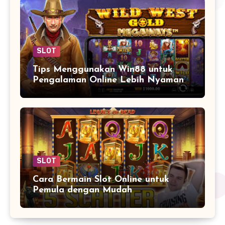
SLOT
Tips Menggunakan Win88 untuk
Pengalaman Online Lebih Nyaman
SLOT
Cara Bermain Slot Online untuk
Pemula dengan Mudah