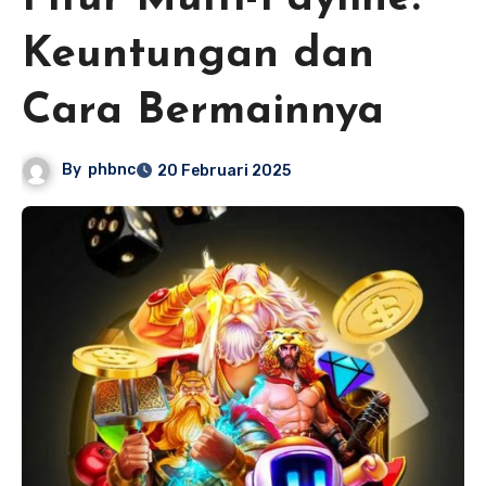
Keuntungan dan
Cara Bermainnya
By
phbnc
20 Februari 2025