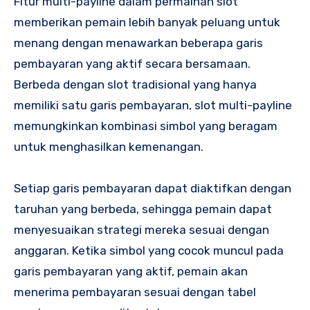
Fitur multi-payline dalam permainan slot
memberikan pemain lebih banyak peluang untuk
menang dengan menawarkan beberapa garis
pembayaran yang aktif secara bersamaan.
Berbeda dengan slot tradisional yang hanya
memiliki satu garis pembayaran, slot multi-payline
memungkinkan kombinasi simbol yang beragam
untuk menghasilkan kemenangan.
Setiap garis pembayaran dapat diaktifkan dengan
taruhan yang berbeda, sehingga pemain dapat
menyesuaikan strategi mereka sesuai dengan
anggaran. Ketika simbol yang cocok muncul pada
garis pembayaran yang aktif, pemain akan
menerima pembayaran sesuai dengan tabel