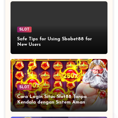
SLOT
Safe Tips for Using Sbobet88 for
New Users
SLOT
Cara Login Situs Slot88 Tanpa
Kendala dengan Sistem Aman