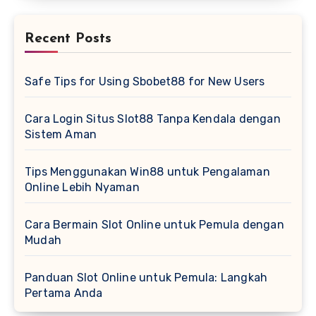
Recent Posts
Safe Tips for Using Sbobet88 for New Users
Cara Login Situs Slot88 Tanpa Kendala dengan
Sistem Aman
Tips Menggunakan Win88 untuk Pengalaman
Online Lebih Nyaman
Cara Bermain Slot Online untuk Pemula dengan
Mudah
Panduan Slot Online untuk Pemula: Langkah
Pertama Anda