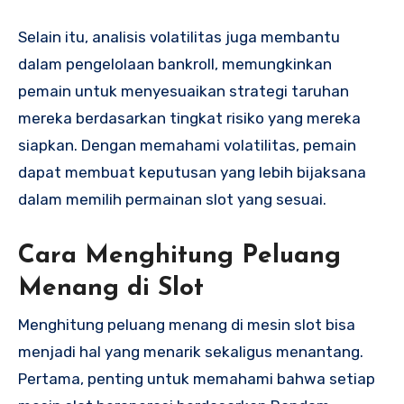
Selain itu, analisis volatilitas juga membantu
dalam pengelolaan bankroll, memungkinkan
pemain untuk menyesuaikan strategi taruhan
mereka berdasarkan tingkat risiko yang mereka
siapkan. Dengan memahami volatilitas, pemain
dapat membuat keputusan yang lebih bijaksana
dalam memilih permainan slot yang sesuai.
Cara Menghitung Peluang
Menang di Slot
Menghitung peluang menang di mesin slot bisa
menjadi hal yang menarik sekaligus menantang.
Pertama, penting untuk memahami bahwa setiap