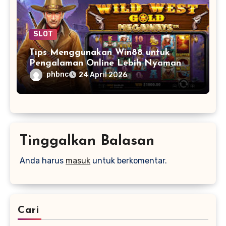
SLOT
Tips Menggunakan Win88 untuk
Pengalaman Online Lebih Nyaman
phbnc
24 April 2026
Tinggalkan Balasan
Anda harus
masuk
untuk berkomentar.
Cari