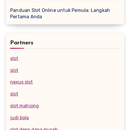
Panduan Slot Online untuk Pemula: Langkah
Pertama Anda
Partners
slot
slot
nexus slot
slot
slot mahjong
judi bola
slot depo dana murah