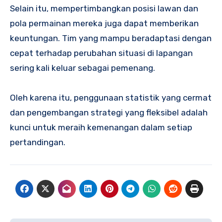
Selain itu, mempertimbangkan posisi lawan dan
pola permainan mereka juga dapat memberikan
keuntungan. Tim yang mampu beradaptasi dengan
cepat terhadap perubahan situasi di lapangan
sering kali keluar sebagai pemenang.
Oleh karena itu, penggunaan statistik yang cermat
dan pengembangan strategi yang fleksibel adalah
kunci untuk meraih kemenangan dalam setiap
pertandingan.