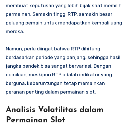
membuat keputusan yang lebih bijak saat memilih
permainan. Semakin tinggi RTP, semakin besar
peluang pemain untuk mendapatkan kembali uang
mereka.
Namun, perlu diingat bahwa RTP dihitung
berdasarkan periode yang panjang, sehingga hasil
jangka pendek bisa sangat bervariasi. Dengan
demikian, meskipun RTP adalah indikator yang
berguna, keberuntungan tetap memainkan
peranan penting dalam permainan slot.
Analisis Volatilitas dalam
Permainan Slot