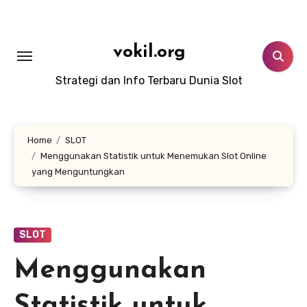
Lewati
ke
konten
vokil.org
Strategi dan Info Terbaru Dunia Slot
Home
SLOT
Menggunakan Statistik untuk Menemukan Slot Online
yang Menguntungkan
SLOT
Menggunakan
Statistik untuk