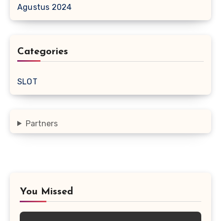
Agustus 2024
Categories
SLOT
Partners
You Missed