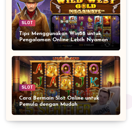
SLOT
Tips Menggunakan Win88 untuk
Pengalaman Online Lebih Nyaman
SLOT
Cara Bermain Slot Online untuk
Pemula dengan Mudah