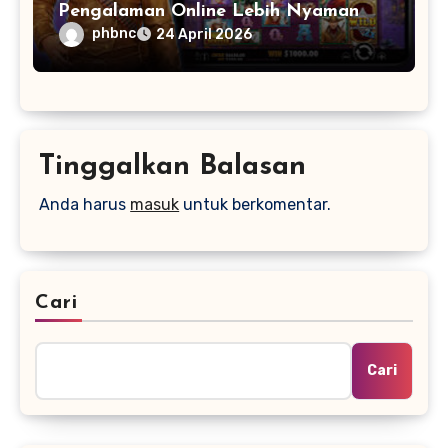
Pengalaman Online Lebih Nyaman
phbnc
24 April 2026
Tinggalkan Balasan
Anda harus
masuk
untuk berkomentar.
Cari
Cari