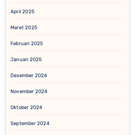
April 2025
Maret 2025
Februari 2025
Januari 2025
Desember 2024
November 2024
Oktober 2024
September 2024