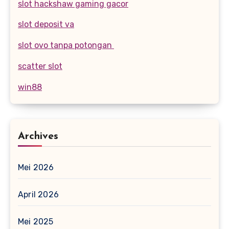
slot hackshaw gaming gacor
slot deposit va
slot ovo tanpa potongan
scatter slot
win88
Archives
Mei 2026
April 2026
Mei 2025