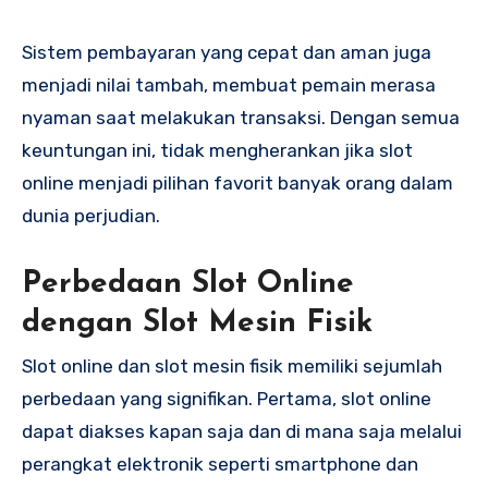
Sistem pembayaran yang cepat dan aman juga
menjadi nilai tambah, membuat pemain merasa
nyaman saat melakukan transaksi. Dengan semua
keuntungan ini, tidak mengherankan jika slot
online menjadi pilihan favorit banyak orang dalam
dunia perjudian.
Perbedaan Slot Online
dengan Slot Mesin Fisik
Slot online dan slot mesin fisik memiliki sejumlah
perbedaan yang signifikan. Pertama, slot online
dapat diakses kapan saja dan di mana saja melalui
perangkat elektronik seperti smartphone dan