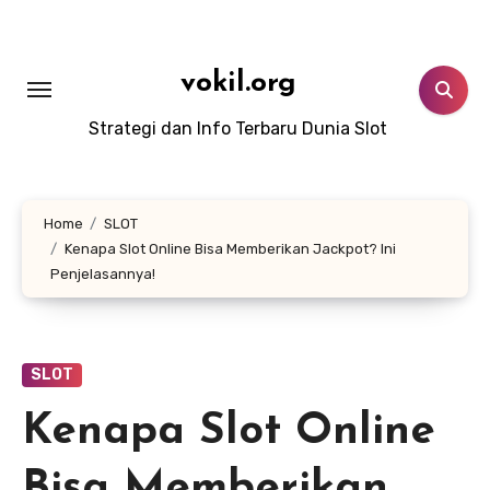
Lewati
ke
konten
vokil.org
Strategi dan Info Terbaru Dunia Slot
Home
SLOT
Kenapa Slot Online Bisa Memberikan Jackpot? Ini
Penjelasannya!
SLOT
Kenapa Slot Online
Bisa Memberikan