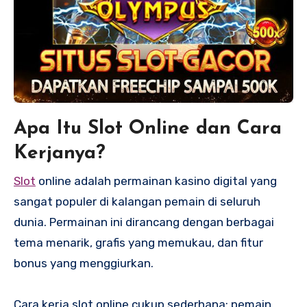
Apa Itu Slot Online dan Cara
Kerjanya?
Slot
online adalah permainan kasino digital yang
sangat populer di kalangan pemain di seluruh
dunia. Permainan ini dirancang dengan berbagai
tema menarik, grafis yang memukau, dan fitur
bonus yang menggiurkan.
Cara kerja slot online cukup sederhana; pemain