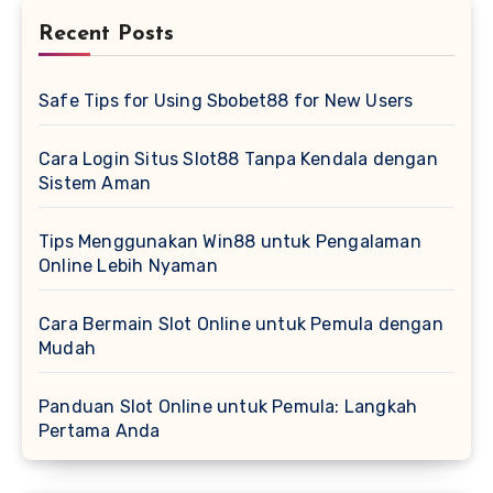
Recent Posts
Safe Tips for Using Sbobet88 for New Users
Cara Login Situs Slot88 Tanpa Kendala dengan
Sistem Aman
Tips Menggunakan Win88 untuk Pengalaman
Online Lebih Nyaman
Cara Bermain Slot Online untuk Pemula dengan
Mudah
Panduan Slot Online untuk Pemula: Langkah
Pertama Anda