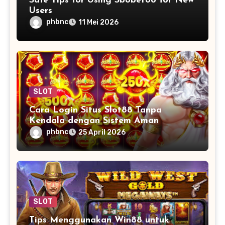
Safe Tips for Using Sbobet88 for New
Users
phbnc
11 Mei 2026
SLOT
Cara Login Situs Slot88 Tanpa
Kendala dengan Sistem Aman
phbnc
25 April 2026
SLOT
Tips Menggunakan Win88 untuk