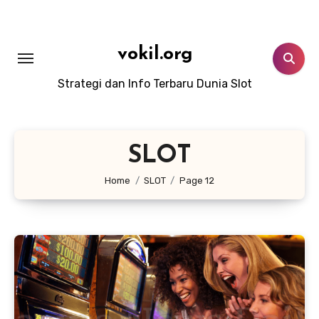
Lewati
ke
konten
vokil.org
Strategi dan Info Terbaru Dunia Slot
SLOT
Home
SLOT
Page 12