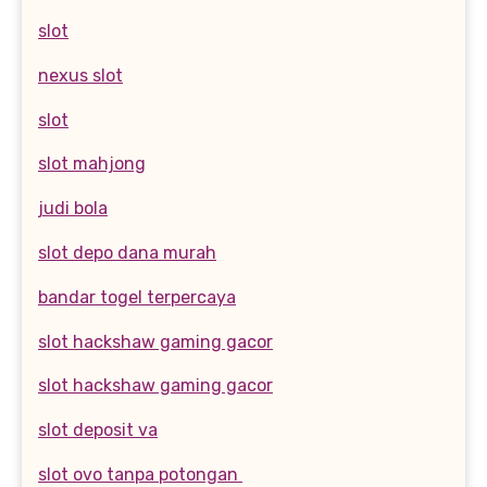
slot
nexus slot
slot
slot mahjong
judi bola
slot depo dana murah
bandar togel terpercaya
slot hackshaw gaming gacor
slot hackshaw gaming gacor
slot deposit va
slot ovo tanpa potongan