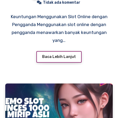
Tidak ada komentar
Keuntungan Menggunakan Slot Online dengan
Pengganda Menggunakan slot online dengan
pengganda menawarkan banyak keuntungan
yang…
Baca Lebih Lanjut