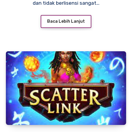
dan tidak berlisensi sangat…
Baca Lebih Lanjut