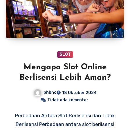
SLOT
Mengapa Slot Online
Berlisensi Lebih Aman?
phbnc
18 Oktober 2024
Tidak ada komentar
Perbedaan Antara Slot Berlisensi dan Tidak
Berlisensi Perbedaan antara slot berlisensi