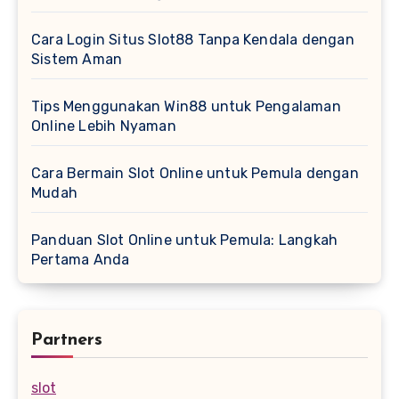
Cara Login Situs Slot88 Tanpa Kendala dengan
Sistem Aman
Tips Menggunakan Win88 untuk Pengalaman
Online Lebih Nyaman
Cara Bermain Slot Online untuk Pemula dengan
Mudah
Panduan Slot Online untuk Pemula: Langkah
Pertama Anda
Partners
slot