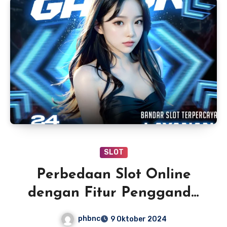
SLOT
Perbedaan Slot Online
dengan Fitur Pengganda
dan Tanpa Pengganda
phbnc
9 Oktober 2024