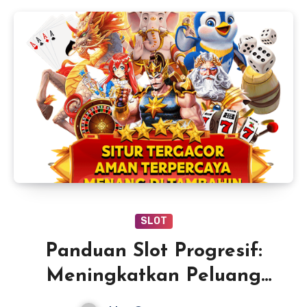
SLOT
Panduan Slot Progresif:
Meningkatkan Peluang
Anda untuk Menang