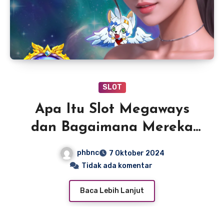
SLOT
Apa Itu Slot Megaways
dan Bagaimana Mereka
Berbeda?
phbnc
7 Oktober 2024
Tidak ada komentar
Baca Lebih Lanjut